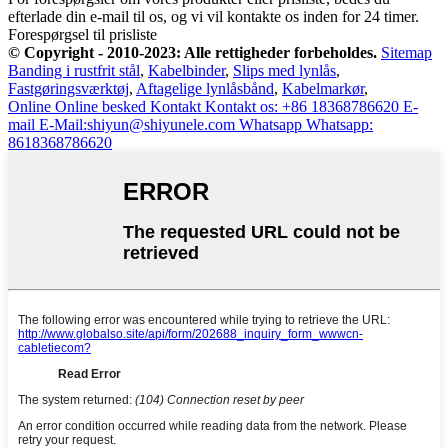
efterlade din e-mail til os, og vi vil kontakte os inden for 24 timer.
Forespørgsel til prisliste
© Copyright - 2010-2023: Alle rettigheder forbeholdes.
Sitemap
Banding i rustfrit stål
,
Kabelbinder
,
Slips med lynlås
,
Fastgøringsværktøj
,
Aftagelige lynlåsbånd
,
Kabelmarkør
,
Online
Online besked
Kontakt
Kontakt os: +86 18368786620
E-
mail
E-Mail:shiyun@shiyunele.com
Whatsapp
Whatsapp:
8618368786620