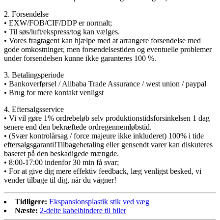
2. Forsendelse
• EXW/FOB/CIF/DDP er normalt;
• Til søs/luft/ekspress/tog kan vælges.
• Vores fragtagent kan hjælpe med at arrangere forsendelse med
gode omkostninger, men forsendelsestiden og eventuelle problemer
under forsendelsen kunne ikke garanteres 100 %.
3. Betalingsperiode
• Bankoverførsel / Alibaba Trade Assurance / west union / paypal
• Brug for mere kontakt venligst
4. Eftersalgsservice
• Vi vil gøre 1% ordrebeløb selv produktionstidsforsinkelsen 1 dag
senere end den bekræftede ordregennemløbstid.
• (Svær kontrolårsag / force majeure ikke inkluderet) 100% i tide
eftersalgsgaranti!Tilbagebetaling eller gensendt varer kan diskuteres
baseret på den beskadigede mængde.
• 8:00-17:00 indenfor 30 min få svar;
• For at give dig mere effektiv feedback, læg venligst besked, vi
vender tilbage til dig, når du vågner!
Tidligere:
Ekspansionsplastik stik ved væg
Næste:
2-delte kabelbindere til biler