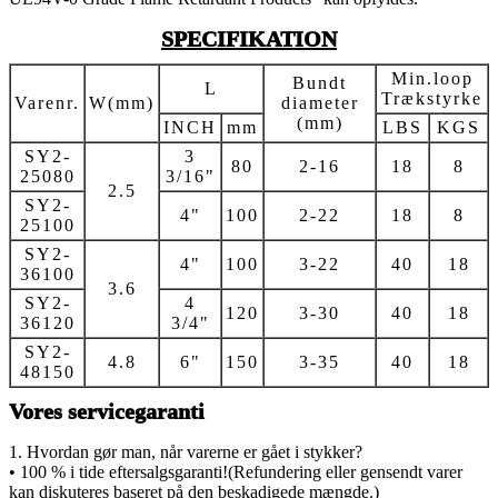
SPECIFIKATION
Min.loop
Bundt
L
Trækstyrke
Varenr.
W(mm)
diameter
(mm)
INCH
mm
LBS
KGS
SY2-
3
80
2-16
18
8
25080
3/16"
2.5
SY2-
4"
100
2-22
18
8
25100
SY2-
4"
100
3-22
40
18
36100
3.6
SY2-
4
120
3-30
40
18
36120
3/4"
SY2-
4.8
6"
150
3-35
40
18
48150
Vores servicegaranti
1. Hvordan gør man, når varerne er gået i stykker?
• 100 % i tide eftersalgsgaranti!(Refundering eller gensendt varer
kan diskuteres baseret på den beskadigede mængde.)