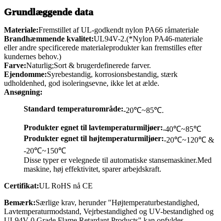
Grundlæggende data
Materiale:
Fremstillet af UL-godkendt nylon PA66 råmateriale
Brandhæmmende kvalitet:
UL94V-2.
(*Nylon PA46-materiale
eller andre specificerede materialeprodukter kan fremstilles efter
kundernes behov.)
Farve:
Naturlig;Sort & brugerdefinerede farver.
Ejendomme:
Syrebestandig, korrosionsbestandig, stærk
udholdenhed, god isoleringsevne, ikke let at ælde.
Ansøgning:
Standard temperaturområde:
-20℃~85℃.
Produkter egnet til lavtemperaturmiljøer:
-40℃~85℃
Produkter egnet til højtemperaturmiljøer:
-20℃~120℃ &
-20℃~150℃
Disse typer er velegnede til automatiske stansemaskiner.Med
maskine, høj effektivitet, sparer arbejdskraft.
Certifikat:
UL RoHS nå CE
Bemærk:
Særlige krav, herunder "Højtemperaturbestandighed,
Lavtemperaturmodstand, Vejrbestandighed og UV-bestandighed og
UL94V-0 Grade Flame Retardant Products" kan opfyldes.