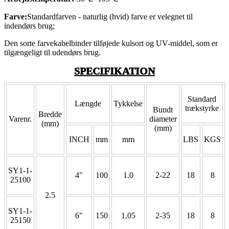
Farve:
Standardfarven - naturlig (hvid) farve er velegnet til
indendørs brug;
Den sorte farvekabelbinder tilføjede kulsort og UV-middel, som er
tilgængeligt til udendørs brug.
SPECIFIKATION
Standard
Længde
Tykkelse
trækstyrke
Bundt
Bredde
Varenr.
diameter
(mm)
(mm)
INCH
mm
mm
LBS
KGS
SY1-1-
4"
100
1.0
2-22
18
8
25100
2.5
SY1-1-
6"
150
1,05
2-35
18
8
25150