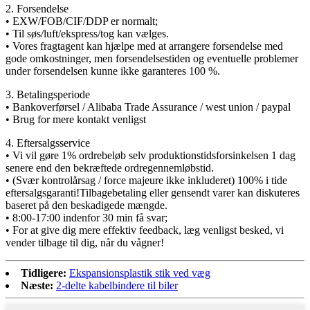
2. Forsendelse
• EXW/FOB/CIF/DDP er normalt;
• Til søs/luft/ekspress/tog kan vælges.
• Vores fragtagent kan hjælpe med at arrangere forsendelse med
gode omkostninger, men forsendelsestiden og eventuelle problemer
under forsendelsen kunne ikke garanteres 100 %.
3. Betalingsperiode
• Bankoverførsel / Alibaba Trade Assurance / west union / paypal
• Brug for mere kontakt venligst
4. Eftersalgsservice
• Vi vil gøre 1% ordrebeløb selv produktionstidsforsinkelsen 1 dag
senere end den bekræftede ordregennemløbstid.
• (Svær kontrolårsag / force majeure ikke inkluderet) 100% i tide
eftersalgsgaranti!Tilbagebetaling eller gensendt varer kan diskuteres
baseret på den beskadigede mængde.
• 8:00-17:00 indenfor 30 min få svar;
• For at give dig mere effektiv feedback, læg venligst besked, vi
vender tilbage til dig, når du vågner!
Tidligere:
Ekspansionsplastik stik ved væg
Næste:
2-delte kabelbindere til biler