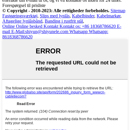
efterlade din e-mail til os, og vi vil kontakte os inden for 24 timer.
Forespørgsel til prisliste
© Copyright - 2010-2023: Alle rettigheder forbeholdes.
Sitemap
Fastgøringsværktøj
,
Slips med lynlås
,
Kabelbinder
,
Kabelmarkør
,
Aftagelige lynlåsbånd
,
Banding i rustfrit stål
,
Online
Online besked
Kontakt
Kontakt os: +86 18368786620
E-
mail
E-Mail:shiyun@shiyunele.com
Whatsapp
Whatsapp:
8618368786620