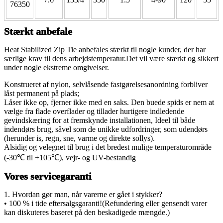
76350
Stærkt anbefale
Heat Stabilized Zip Tie anbefales stærkt til nogle kunder, der har
særlige krav til dens arbejdstemperatur.Det vil være stærkt og sikkert
under nogle ekstreme omgivelser.
Konstrueret af nylon, selvlåsende fastgørelsesanordning forbliver
låst permanent på plads;
Låser ikke op, fjerner ikke med en saks. Den buede spids er nem at
vælge fra flade overflader og tillader hurtigere indledende
gevindskæring for at fremskynde installationen, Ideel til både
indendørs brug, såvel som de unikke udfordringer, som udendørs
(herunder is, regn, sne, varme og direkte sollys).
Alsidig og velegnet til brug i det bredest mulige temperaturområde
(-30℃ til +105℃), vejr- og UV-bestandig
Vores servicegaranti
1. Hvordan gør man, når varerne er gået i stykker?
• 100 % i tide eftersalgsgaranti!(Refundering eller gensendt varer
kan diskuteres baseret på den beskadigede mængde.)