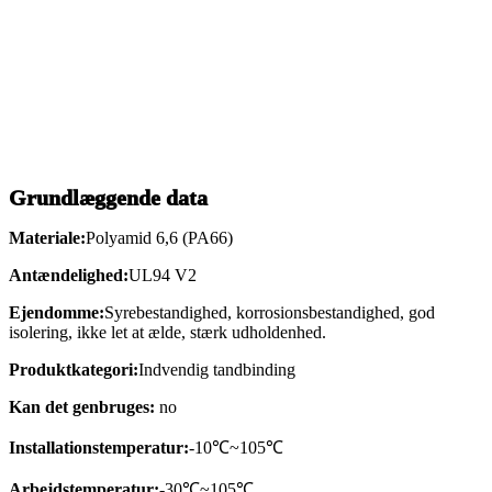
Grundlæggende data
Materiale:
Polyamid 6,6 (PA66)
Antændelighed:
UL94 V2
Ejendomme:
Syrebestandighed, korrosionsbestandighed, god
isolering, ikke let at ælde, stærk udholdenhed.
Produktkategori:
Indvendig tandbinding
Kan det genbruges:
no
Installationstemperatur:
-10℃~105℃
Arbejdstemperatur:
-30℃~105℃